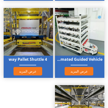
يساهم التصميم المدمج للنظام في الاستخدام الأمثل للمساحة
وتقليل تكاليف الأرض. بالنسبة للمستودعات المبردة، يقلل النظام
من مساحة سطح التبريد المطلوبة ويخفض استهلاك الطاقة. إدارة
وحدات التخزين المتنوعة
يمكن تخزين وحدات التخزين حسب مجموعات الممرات بدلاً من
الممرات بأكملها، مما يزيد من تنوع المنتجات داخل نظام التخزين.
5. مستوى عالٍ من الأمان
لم تعد الرافعات الشوكية بحاجة إلى دخول ممرات الرفوف، مما
4 way Pallet Shuttle
Automated Guided Vehicle
يقلل من الحوادث وخطر تلف الرفوف. يتم تشغيل النظام من خلال
واجهة تحكم سهلة الاستخدام، مما يقلل من الأخطاء البشرية.
عرض المزيد
عرض المزيد
كيف يعمل نظام الرفوف المكوكية؟
الوضع: تقوم رافعة شوكية أو ناقل بوضع كل منصة نقالة عند نقطة
دخول ممر التخزين المخصص لها.
الاستقبال: يقوم ناقل مكوك موجود عند مدخل الممر باسترجاع