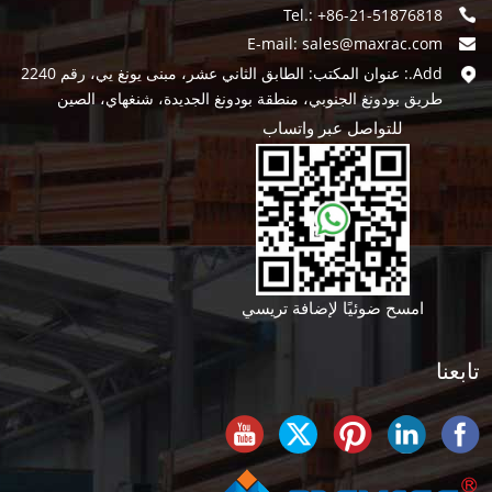
Tel.: +86-21-51876818
E-mail:
sales@maxrac.com
Add.: عنوان المكتب: الطابق الثاني عشر، مبنى يونغ يي، رقم 2240
طريق بودونغ الجنوبي، منطقة بودونغ الجديدة، شنغهاي، الصين
للتواصل عبر واتساب
امسح ضوئيًا لإضافة تريسي
تابعنا