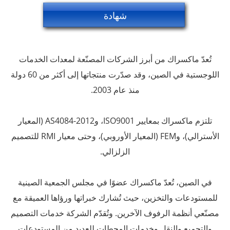
شهادة
تُعدّ ماكسراك من أبرز الشركات المصنّعة لمعدات الخدمات
اللوجستية في الصين، وقد صدّرت منتجاتها إلى أكثر من 60 دولة
منذ عام 2003.
تلتزم ماكسراك بمعايير ISO9001، وAS4084-2012 (المعيار
الأسترالي)، وFEM (المعيار الأوروبي)، وحتى معيار RMI للتصميم
الزلزالي.
في الصين، تُعدّ ماكسراك عضوًا في مجلس الجمعية الصينية
للمستودعات والتخزين، حيث تُشارك خبراتها ورؤاها العميقة مع
مصنّعي أنظمة الرفوف الآخرين. وتُقدّم الشركة خدمات التصميم
والتجميع والنقل وخدمات المحطات للعديد من المستودعات