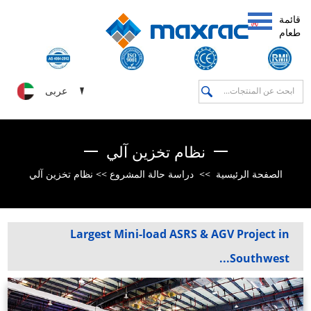
قائمة
طعام
عربى
نظام تخزين آلي
نظام تخزين آلي
>>
دراسة حالة المشروع
>>
الصفحة الرئيسية
Largest Mini-load ASRS & AGV Project in
Southwest...