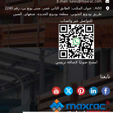
E-mail:
sales@maxrac.com
Add.: عنوان المكتب: الطابق الثاني عشر، مبنى يونغ يي، رقم 2240
طريق بودونغ الجنوبي، منطقة بودونغ الجديدة، شنغهاي، الصين
للتواصل عبر واتساب
امسح ضوئيًا لإضافة تريسي
تابعنا