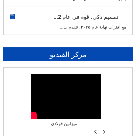
تصميم ذكي، قوة في عام 2...
مع اقتراب نهاية عام ٢٠٢٥، نتقدم ب...
مركز الفيديو
أرفف فراشة بدون براغي
ميزا