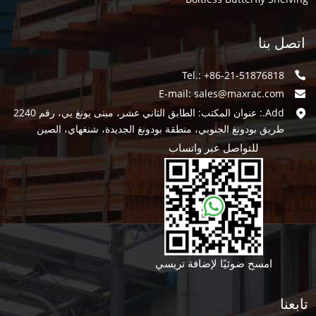
اتصل بنا
Tel.: +86-21-51876818
E-mail:
sales@maxrac.com
Add.: عنوان المكتب: الطابق الثاني عشر، مبنى يونغ يي، رقم 2240
طريق بودونغ الجنوبي، منطقة بودونغ الجديدة، شنغهاي، الصين
للتواصل عبر واتساب
امسح ضوئيًا لإضافة تريسي
تابعنا