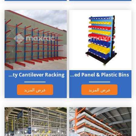
مواد مثل الأخشاب والأنابيب وقضبان الصلب.
رفوف الباليت الصناعية الانتقائية
•الوصف: نظام الرفوف الأكثر شيوعًا، يوفر وصولًا مباشرًا إلى كل بالي
•الاستخدام: مثالي للمستودعات التي تحتوي على مجموعة واسعة من 
ومعدلات دوران مخزون متفاوتة.
•الميزات: مستويات عوارض قابلة للتعديل، مناسبة للتكوينات أحادية أ
العمق، متوافقة مع معظم أنواع الرافعات الشوكية.
Light Duty Cantilever Racking
Louvered Panel & Plastic Bins
خدمة السيارات
/رفوف خدمة السيارات
•الوصف: نظام عالي الكثافة يسمح للرافعات الشوكية بالدخول مباشر
عرض المزيد
عرض المزيد
هيكل الرف.
• حالة الاستخدام: مثالي لتخزين كميات كبيرة من المنتجات المتجانسة
• الميزات: نظام الدخول من السيارة له مدخل/مخرج واحد، بينما نظام
بالسيارة له مداخل/مخارج من كلا الطرفين، وكثافة تخزين عالية، وم
لأنظمة إدارة المخزون FILO.