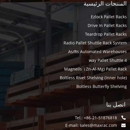
المنتجات الرئيسية
ميزات أنظمة رفوف المستودعات الصناعية
Ezlock Pallet Racks
<a
هندسة المشاريع
Drive In Pallet Racks
يوجد فريق فني متخصص لإجراء البحوث في مواقع التطبيق
Teardrop Pallet Racks
الفعلية، وغيرها، لتزويد العملاء بحل متكامل.
Radio Pallet Shuttle Rack System
As/Rs Automated Warehouses
استغلال أمثل للمساحة
4 way Pallet Shuttle
يُحسّن استخدام المساحة الرأسية والأفقية، مما يزيد من سعة
Magneils（Zn-Al-Mg) Pallet Rack
التخزين.
Boltless Rivet Shelving (Inner hole)
Boltless Butterfly Shelving
تحمل الأحمال
سعة التحميل: مصمم لتحمل الأحمال الثقيلة، والتي تتراوح عادةً من
اتصل بنا
hمن مئات إلى آلاف الكيلوغرامات لكل مستوى. ...
Tel.: +86-21-51876818
أمان مُعزز
E-mail:
sales@maxrac.com
مُصمم لتخزين المنتجات بأمان وحماية الأفراد والمعدات.