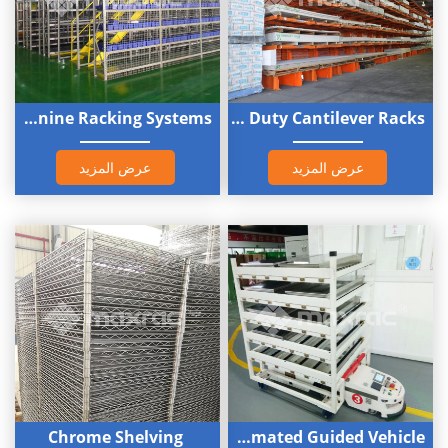
Mezzanine Racking Systems
Heavy Duty Cantilever Racks
عرض المزيد
عرض المزيد
Chrome Shelving
Automated Guided Vehicle